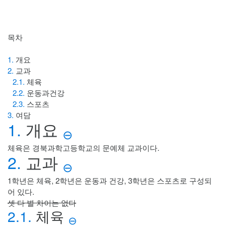
목차
1.
개요
2.
교과
2.1.
체육
2.2.
운동과건강
2.3.
스포츠
3.
여담
1.
개요
⊖
체육은 경북과학고등학교의 문예체 교과이다.
2.
교과
⊖
1학년은 체육, 2학년은 운동과 건강, 3학년은 스포츠로 구성되
어 있다.
셋 다 별 차이는 없다
2.1.
체육
⊖