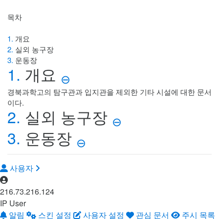
목차
1.
개요
2.
실외 농구장
3.
운동장
1.
개요
⊖
경북과학고의 탐구관과 입지관을 제외한 기타 시설에 대한 문서
이다.
2.
실외 농구장
⊖
3.
운동장
⊖
사용자
216.73.216.124
IP User
알림
스킨 설정
사용자 설정
관심 문서
주시 목록